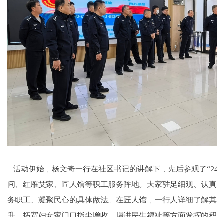
活动伊始，杨文奇一行在社区书记的讲解下，先后参观了“24
间、红雁艾家、匠人馆等职工服务阵地。大家驻足细观、认真
务职工、凝聚民心的具体做法。在匠人馆，一行人详细了解其
升、拓宽妇女家门口指尖增收、增进民生福祉等方面发挥的积