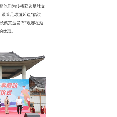
激励他们为传播延边足球文
“跟着足球游延边”倡议
长蔡京波发布“观赛在延
的优惠。