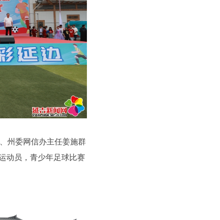
、州委网信办主任姜施群
、运动员，青少年足球比赛
。