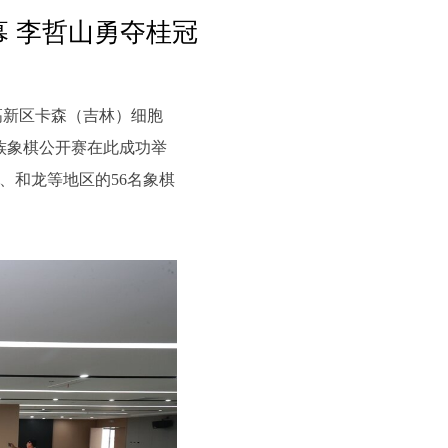
幕 李哲山勇夺桂冠
高新区卡森（吉林）细胞
鲜族象棋公开赛在此成功举
、和龙等地区的56名象棋