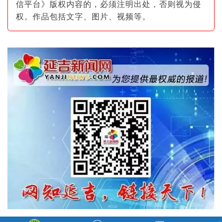
信平台》版权内容的，必须注明出
处，否则视为侵
权。作品包括文字、图片
、视频等。