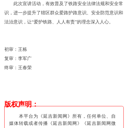
此次宣讲活动，有效普及了铁路安全法律法规和安全常
识，进一步提升了辖区群众爱路护路意识、安全防范意识和
法治意识，让“爱护铁路、人人有责”的理念深入人心。
初审：王栋
复审：李军广
终审：王春荣
版权声明
：
本平台为《延吉新闻网》所有，任何单位、自
媒体转载或者传播《延吉新闻网》《延吉新闻网微