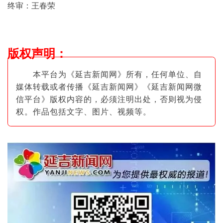
终审：王春荣
版权声明
：
本平台为《延吉新闻网》所有，任何单位、自
媒体转载或者传播《延吉新闻网》《延吉新闻网微
信平台》版权内容的，必须注明出
处，否则视为侵
权。作品包括文字、图片
、视频等。