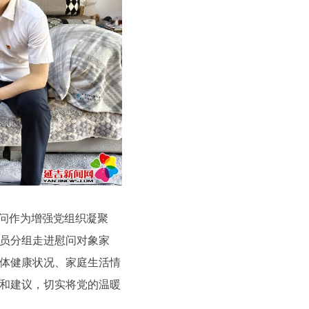
问作为增强党组织凝聚
员分组走进慰问对象家
体健康状况、家庭生活情
和建议，切实将党的温暖