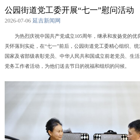
公园街道党工委开展“七一”慰问活动
2026-07-06
延吉新闻网
为热烈庆祝中国共产党成立105周年，继承和发扬党的优
关怀落到实处，在“七一”前后，公园街道党工委精心组织、
国家及省部级表彰党员、中华人民共和国成立前老党员、生活
党务工作者活动，为他们送去节日的祝福和组织的问候。