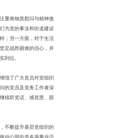
注重将物质慰问与精神激
们为党的事业和街道建设
样；另一方面，对于生活
坚定战胜困难的信心，并
实到位。
增强了广大党员对党组织
问的党员及党务工作者深
继续听党话、感党恩、跟
，不断提升基层党组织的
推动公园街道各项事业迈