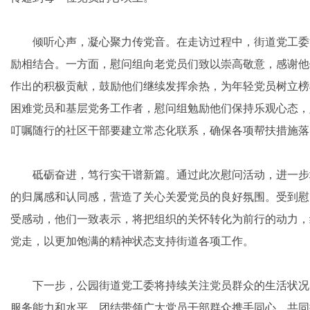
倾听心声，凝心聚力传党音。在走访过程中，街道党工委
励相结合。一方面，慰问组向老党员们致以崇高敬意，感谢他
作出的积极贡献，鼓励他们继续发挥余热，为年轻党员树立榜
困难党员和基层党务工作者，慰问组勉励他们保持乐观心态，
叮嘱随行的社区干部要建立常态化联系，确保各项帮扶措施落
砥砺奋进，笃行实干谱新篇。通过此次慰问活动，进一步
的归属感和认同感，营造了关心关爱党员的良好氛围。受到慰
受感动，他们一致表示，将把组织的关怀转化为前行的动力，
党走，以更加饱满的精神状态支持街道各项工作。
下一步，公园街道党工委将持续关注党员群众的生活状况
服务能力和水平，团结带领广大党员干部群众携手同心，共同