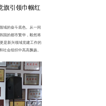
党旗引领巾帼红
领域的奋斗底色。从一间
及韩国的都市繁华，毅然将
更是新兴领域党建工作的
院和社会组织中高高飘扬。