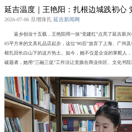
延吉温度｜王艳阳：扎根边城践初心 
2026-07-06 旦增珠扎
延吉新闻网
返乡创业十五载，王艳阳用一抹“党建红”点亮了延吉新兴
65平方米的文具礼品店起步，这位“80后”放弃了上海、广州
根扎回长白山下的这片热土。如今，她不仅是企业的掌舵人，
破题者，她用“三融三促”工作法让党旗在商业街区、文化书