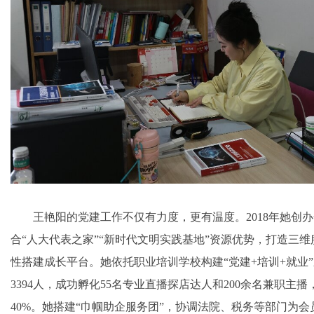
王艳阳的党建工作不仅有力度，更有温度。2018年她创办
合“人大代表之家”“新时代文明实践基地”资源优势，打造三
性搭建成长平台。她依托职业培训学校构建“党建+培训+就业
3394人，成功孵化55名专业直播探店达人和200余名兼职主
40%。她搭建“巾帼助企服务团”，协调法院、税务等部门为