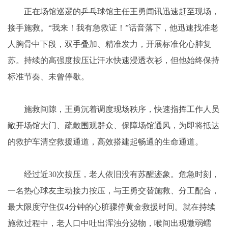
正在场馆巡逻的乒乓球馆主任王勇闻讯迅速赶至现场，
接手施救。“我来！我有急救证！”话音落下，他迅速找准老
人胸骨中下段，双手叠加、精准发力，开展标准化心肺复
苏。持续的高强度按压让汗水快速浸透衣衫，但他始终保持
标准节奏、未曾停歇。
施救间隙，王勇沉着调度现场秩序，快速指挥工作人员
敞开场馆大门、疏散围观群众、保障场馆通风，为即将抵达
的救护车清空救援通道，高效搭建起畅通的生命通道。
经过近30次按压，老人依旧没有苏醒迹象。危急时刻，
一名热心球友主动接力按压，与王勇交替施救、分工配合，
最大限度守住仅4分钟的心脏骤停黄金救援时间。就在持续
施救过程中，老人口中吐出浑浊分泌物，喉间出现微弱蠕