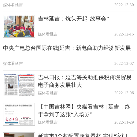
媒体看延吉
2022-12-30
吉林延吉：炕头开起“故事会”
媒体看延吉
2022-12-15
中央广电总台国际在线|延吉：新电商助力经济新发展
媒体看延吉
2022-12-07
吉林日报：延吉海关助推保税跨境贸易
电子商务发展壮大
媒体看延吉
2022-12-06
【中国吉林网】央媒看吉林 | 延吉，终
于拿到了这张“入场券”
媒体看延吉
2022-11-29
延吉市8个村配置康复器材 实现“家门