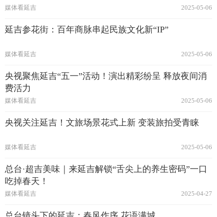
媒体看延吉
2025-05-06
延吉参花街：百年商脉串起民族文化新“IP”
媒体看延吉
2025-05-06
央视聚焦延吉“五一”活动！演出精彩纷呈 释放夜间消
费活力
媒体看延吉
2025-05-06
央视关注延吉！文旅场景花式上新 变装旅拍受青睐
媒体看延吉
2025-05-06
总台·超吉美味｜来延吉解锁“舌尖上的养生密码”一口
吃掉春天！
媒体看延吉
2025-04-27
总台镜头下的延吉：春风作序 花语满城