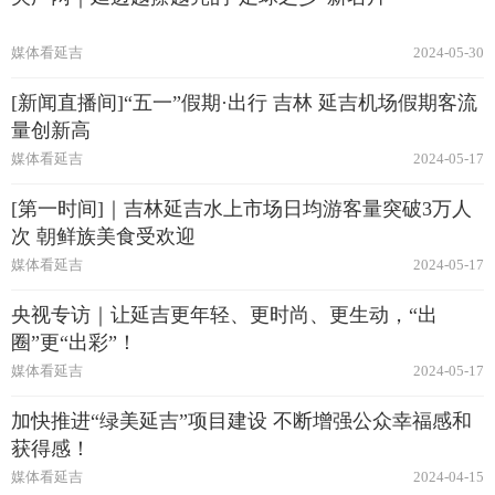
媒体看延吉
2024-05-30
[新闻直播间]“五一”假期·出行 吉林 延吉机场假期客流
量创新高
媒体看延吉
2024-05-17
[第一时间]｜吉林延吉水上市场日均游客量突破3万人
次 朝鲜族美食受欢迎
媒体看延吉
2024-05-17
央视专访｜让延吉更年轻、更时尚、更生动，“出
圈”更“出彩”！
媒体看延吉
2024-05-17
加快推进“绿美延吉”项目建设 不断增强公众幸福感和
获得感！
媒体看延吉
2024-04-15