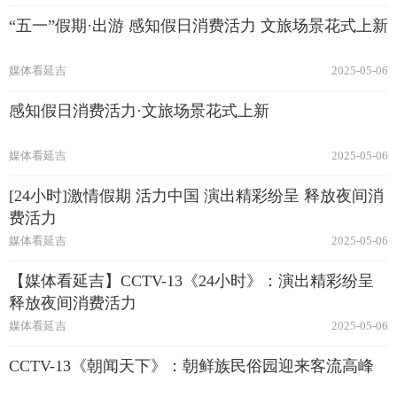
“五一”假期·出游 感知假日消费活力 文旅场景花式上新
媒体看延吉
2025-05-06
感知假日消费活力·文旅场景花式上新
媒体看延吉
2025-05-06
[24小时]激情假期 活力中国 演出精彩纷呈 释放夜间消
费活力
媒体看延吉
2025-05-06
【媒体看延吉】CCTV-13《24小时》：演出精彩纷呈
释放夜间消费活力
媒体看延吉
2025-05-06
CCTV-13《朝闻天下》：朝鲜族民俗园迎来客流高峰