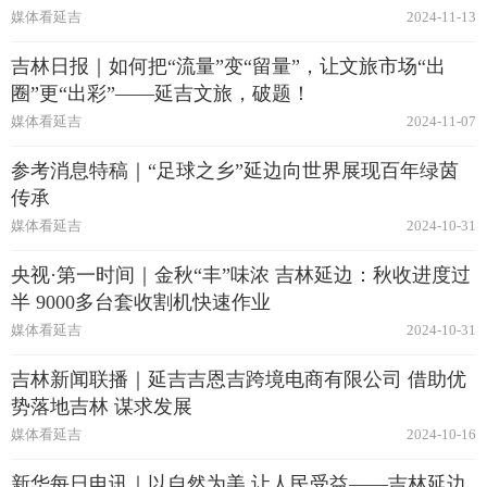
媒体看延吉
2024-11-13
吉林日报｜如何把“流量”变“留量”，让文旅市场“出
圈”更“出彩”——延吉文旅，破题！
媒体看延吉
2024-11-07
参考消息特稿｜“足球之乡”延边向世界展现百年绿茵
传承
媒体看延吉
2024-10-31
央视·第一时间｜金秋“丰”味浓 吉林延边：秋收进度过
半 9000多台套收割机快速作业
媒体看延吉
2024-10-31
吉林新闻联播｜延吉吉恩吉跨境电商有限公司 借助优
势落地吉林 谋求发展
媒体看延吉
2024-10-16
新华每日电讯｜以自然为美 让人民受益——吉林延边