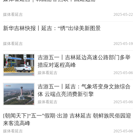
媒体看延吉
2025-05-22
新华吉林快报丨延吉：“绣”出绿美新图景
媒体看延吉
2025-05-19
吉游五一丨吉林延边高速公路部门多举
措应对返程高峰
媒体看延吉
2025-05-06
吉游五一丨延吉：气象塔变身文旅综合
体 云端点亮消费新引擎
媒体看延吉
2025-05-06
[朝闻天下]“五一”假期·出游 吉林延吉 朝鲜族民俗园迎
来客流高峰
媒体看延吉
2025-05-06