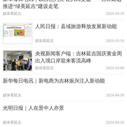
推进“绿美延吉”建设走笔
媒体看延吉
2024-10-10
人民日报：县域旅游释放发展新动能
媒体看延吉
2024-10-10
央视新闻客户端：吉林延吉国庆黄金周
出入境口岸迎来客流高峰
媒体看延吉
2024-10-09
新华每日电讯｜新电商为吉林振兴注入新动能
媒体看延吉
2024-09-30
光明日报｜人在景中人亦景
媒体看延吉
2024-09-20