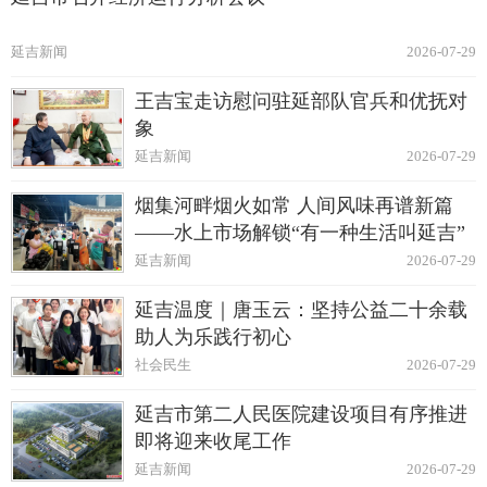
延吉新闻
2026-07-29
王吉宝走访慰问驻延部队官兵和优抚对
象
延吉新闻
2026-07-29
烟集河畔烟火如常 人间风味再谱新篇
——水上市场解锁“有一种生活叫延吉”
延吉新闻
2026-07-29
延吉温度｜唐玉云：坚持公益二十余载
助人为乐践行初心
社会民生
2026-07-29
延吉市第二人民医院建设项目有序推进
即将迎来收尾工作
延吉新闻
2026-07-29