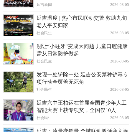
延吉新闻
2026-08-05
延吉温度 | 热心市民联动交警 救助九旬
老人平安归家
社会民生
2026-08-05
别让“小蛀牙”变成大问题 儿童口腔健康
需从日常防护做起
社会民生
2026-08-05
发现一处铲除一处 延吉公安禁种铲毒专
项行动全覆盖无死角
社会民生
2026-08-05
延吉六中王柏运在首届全国青少年人工
智能大赛上获专项奖，全国仅10人
社会民生
2026-08-05
延吉：流量变销量 全域联动激活商文旅