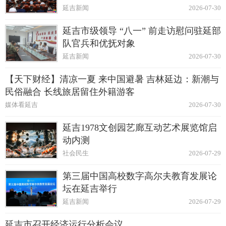
延吉新闻
2026-07-30
延吉市级领导 “八一” 前走访慰问驻延部
队官兵和优抚对象
延吉新闻
2026-07-30
【天下财经】清凉一夏 来中国避暑 吉林延边：新潮与
民俗融合 长线旅居留住外籍游客
媒体看延吉
2026-07-30
延吉1978文创园艺廊互动艺术展览馆启
动内测
社会民生
2026-07-29
第三届中国高校数字高尔夫教育发展论
坛在延吉举行
延吉新闻
2026-07-29
延吉市召开经济运行分析会议