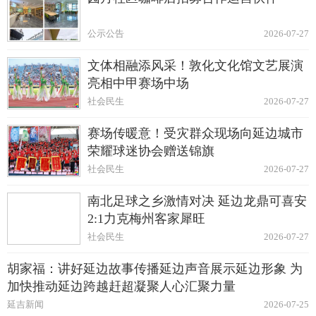
公示公告
2026-07-27
文体相融添风采！敦化文化馆文艺展演
亮相中甲赛场中场
社会民生
2026-07-27
赛场传暖意！受灾群众现场向延边城市
荣耀球迷协会赠送锦旗
社会民生
2026-07-27
南北足球之乡激情对决 延边龙鼎可喜安
2:1力克梅州客家犀旺
社会民生
2026-07-27
胡家福：讲好延边故事传播延边声音展示延边形象 为
加快推动延边跨越赶超凝聚人心汇聚力量
延吉新闻
2026-07-25