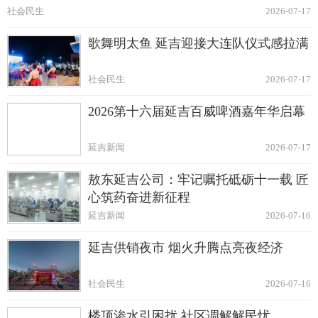
社会民生
2026-07-17
歌舞明太鱼 延吉迎接大连队仪式感拉满
社会民生
2026-07-17
2026第十六届延吉百威啤酒嘉年华启幕
延吉新闻
2026-07-17
敖东延吉公司：牢记嘱托砥砺十一载 匠
心筑药奋进新征程
延吉新闻
2026-07-16
延吉供销夜市 烟火升腾点亮夜经济
社会民生
2026-07-16
楼顶渗水引困扰 社区调解解民忧