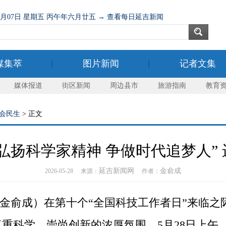
08月07日 星期五 丙午年六月廿五 → 查看每日延吉新闻
媒集萃
图片新闻
记者文集
媒体报道
街区新闻
周边县市
旅游指南
教育
会民生
> 正文
弘扬科学家精神 争做时代追梦人”
延吉新闻网
金俞成
2026-05-28 来源：
作者：
金俞成）在第十个“全国科技工作者日”来临之
重科学、崇尚创新的浓厚氛围，5月28日上午