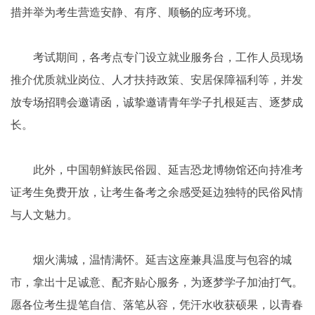
措并举为考生营造安静、有序、顺畅的应考环境。
考试期间，各考点专门设立就业服务台，工作人员现场
推介优质就业岗位、人才扶持政策、安居保障福利等，并发
放专场招聘会邀请函，诚挚邀请青年学子扎根延吉、逐梦成
长。
此外，中国朝鲜族民俗园、延吉恐龙博物馆还向持准考
证考生免费开放，让考生备考之余感受延边独特的民俗风情
与人文魅力。
烟火满城，温情满怀。延吉这座兼具温度与包容的城
市，拿出十足诚意、配齐贴心服务，为逐梦学子加油打气。
愿各位考生提笔自信、落笔从容，凭汗水收获硕果，以青春