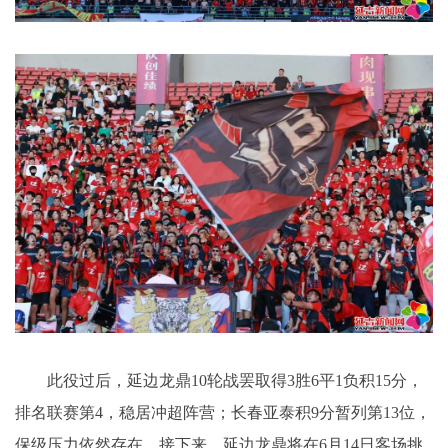
此役过后，延边龙鼎10轮战罢取得3胜6平1负积15分，
排名联赛第4，稳居冲超阵营；长春亚泰积9分暂列第13位，
保级压力依然存在。接下来，延边龙鼎将在6月14日客场挑