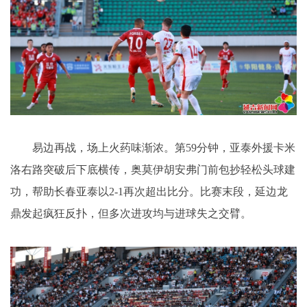
易边再战，场上火药味渐浓。第59分钟，亚泰外援卡米
洛右路突破后下底横传，奥莫伊胡安弗门前包抄轻松头球建
功，帮助长春亚泰以2-1再次超出比分。比赛末段，延边龙
鼎发起疯狂反扑，但多次进攻均与进球失之交臂。