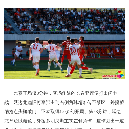
比赛开场仅3分钟，客场作战的长春亚泰便打出闪电
战。延边龙鼎旧将李强主罚右侧角球精准传至禁区，外援赖
纳抢点头槌破门，亚泰取得1-0梦幻开局。第23分钟，延边
龙鼎还以颜色，外援多明戈斯主罚左侧角球，皮球划出一道