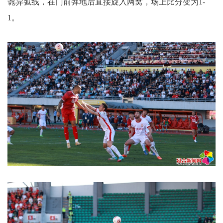
诡异弧线，在门前弹地后直接旋入网窝，场上比分变为1-
1。