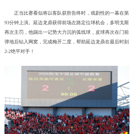
正当比赛看似将以客队获胜告终时，戏剧性的一幕在第
93分钟上演。延边龙鼎获得前场左路定位球机会，多明戈斯
再次主罚，他踢出一记势大力沉的弧线球，皮球再次在门前
弹地后钻入网窝，完成梅开二度，帮助延边龙鼎在最后时刻
2-2绝平对手！