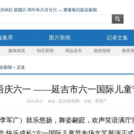
08月08日 星期六 丙午年六月廿六 → 查看每日延吉新闻
媒集萃
图片新闻
记者文集
媒体报道
街区新闻
周边县市
旅游指南
教育
吉新闻
> 正文
语庆六一 ——延吉市六一国际儿
延吉新闻网
李军广
2026-06-01 来源：
作者：
李军广）鼓乐悠扬，舞姿翩跹，欢声笑语满厅堂
党 快乐成长”六一国际儿童节专场文艺展演正