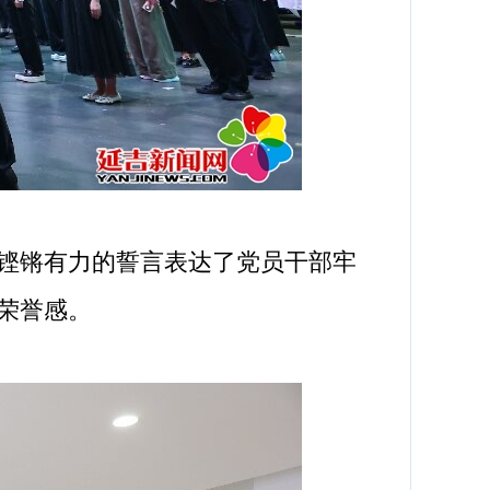
铿锵有力的誓言表达了党员干部牢
荣誉感。