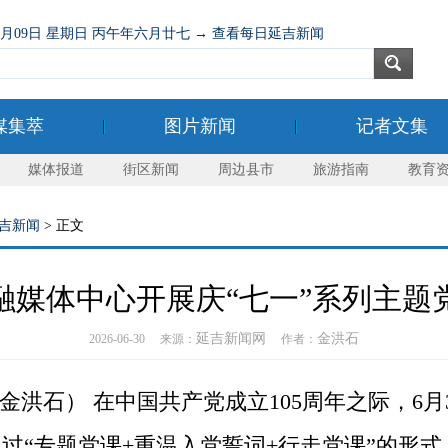
08月09日 星期日 丙午年六月廿七 → 查看每日延吉新闻
媒集萃
图片新闻
记者文集
媒体报道
街区新闻
周边县市
旅游指南
教育
吉新闻
> 正文
融媒体中心开展庆“七一”系列主题
延吉新闻网
金洪石
2026-06-30 来源：
作者：
洪石） 在中国共产党成立105周年之际，6月
通过“专题党课+重温入党誓词+行走党课”的形