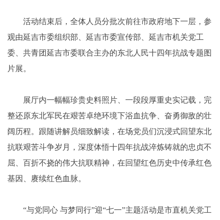
活动结束后，全体人员分批次前往市政府地下一层，参
观由延吉市委组织部、延吉市委宣传部、延吉市机关党工
委、共青团延吉市委联合主办的东北人民十四年抗战专题图
片展。
展厅内一幅幅珍贵史料照片、一段段厚重史实记载，完
整还原东北军民在艰苦卓绝环境下浴血抗争、奋勇御敌的壮
阔历程。跟随讲解员细致解读，在场党员们沉浸式回望东北
抗联艰苦斗争岁月，深度体悟十四年抗战淬炼铸就的忠贞不
屈、百折不挠的伟大抗联精神，在回望红色历史中传承红色
基因、赓续红色血脉。
“与党同心 与梦同行”迎“七一”主题活动是市直机关党工