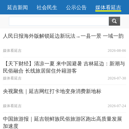
延吉新闻
社会民生
公示公告
媒体看延吉
人民日报海外版解锁延边新玩法→一县一景 一域一韵
媒体看延吉
2026-08-06
【天下财经】清凉一夏 来中国避暑 吉林延边：新潮与
民俗融合 长线旅居留住外籍游客
媒体看延吉
2026-07-30
央视聚焦｜延吉网红打卡地变身消费新地标
媒体看延吉
2026-07-24
中国旅游报｜延吉朝鲜族民俗旅游区跑出高质量发展
加速度