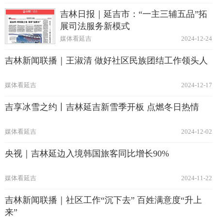
吉林日报｜延吉市：“一主三辅五品”拓
展司法服务新模式
媒体看延吉
2024-12-24
吉林新闻联播｜王淑清 做好社区民族团结工作领头人
媒体看延吉
2024-12-17
吉享冰雪之约丨吉林延吉新雪季开板 点燃冬日热情
媒体看延吉
2024-12-02
央视｜吉林延边入境韩国旅客同比增长90%
媒体看延吉
2024-11-22
吉林新闻联播｜社区工作“沉下去” 百姓满意度“升上
来”