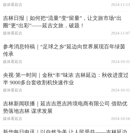
媒体看延吉
2024-11-13
吉林日报｜如何把“流量”变“留量”，让文旅市场“出
圈”更“出彩”——延吉文旅，破题！
媒体看延吉
2024-11-07
参考消息特稿｜“足球之乡”延边向世界展现百年绿茵
传承
媒体看延吉
2024-10-31
央视·第一时间｜金秋“丰”味浓 吉林延边：秋收进度过
半 9000多台套收割机快速作业
媒体看延吉
2024-10-31
吉林新闻联播｜延吉吉恩吉跨境电商有限公司 借助优
势落地吉林 谋求发展
媒体看延吉
2024-10-16
新华每日电讯｜以自然为美 让人民受益——吉林延边