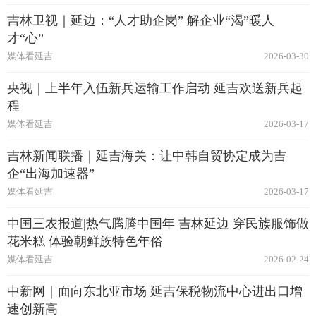
吉林卫视｜延边：“人才助企岗” 解企业“渴”暖人
才“心”
媒体看延吉
2026-03-30
央视｜上半年入伍新兵运输工作启动 延吉欢送新兵起
程
媒体看延吉
2026-03-17
吉林新闻联播｜延吉海关：让中韩自贸协定成为吉
企“出海加速器”
媒体看延吉
2026-03-17
中国三农报道|热气腾腾中国年 吉林延边 穿民族服饰做
花米糕 体验朝鲜族特色年俗
媒体看延吉
2026-02-24
中新网｜面向东北亚市场 延吉保税物流中心进出口增
速创新高