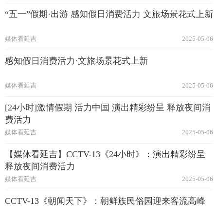
“五一”假期·出游 感知假日消费活力 文旅场景花式上新
媒体看延吉
2025-05-06
感知假日消费活力·文旅场景花式上新
媒体看延吉
2025-05-06
[24小时]激情假期 活力中国 演出精彩纷呈 释放夜间消
费活力
媒体看延吉
2025-05-06
【媒体看延吉】CCTV-13《24小时》：演出精彩纷呈
释放夜间消费活力
媒体看延吉
2025-05-06
CCTV-13《朝闻天下》：朝鲜族民俗园迎来客流高峰