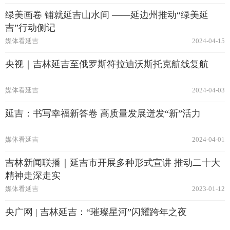
绿美画卷 铺就延吉山水间 ——延边州推动“绿美延
吉”行动侧记
媒体看延吉
2024-04-15
央视｜吉林延吉至俄罗斯符拉迪沃斯托克航线复航
媒体看延吉
2024-04-03
延吉：书写幸福新答卷 高质量发展迸发“新”活力
媒体看延吉
2024-04-01
吉林新闻联播｜延吉市开展多种形式宣讲 推动二十大
精神走深走实
媒体看延吉
2023-01-12
央广网 | 吉林延吉：“璀璨星河”闪耀跨年之夜