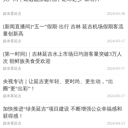
媒体看延吉
2024-05-30
[新闻直播间]“五一”假期·出行 吉林 延吉机场假期客流
量创新高
媒体看延吉
2024-05-17
[第一时间]｜吉林延吉水上市场日均游客量突破3万人
次 朝鲜族美食受欢迎
媒体看延吉
2024-05-17
央视专访｜让延吉更年轻、更时尚、更生动，“出
圈”更“出彩”！
媒体看延吉
2024-05-17
加快推进“绿美延吉”项目建设 不断增强公众幸福感和
获得感！
媒体看延吉
2024-04-15